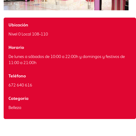
Ubicación
Nivel 0 Local 108-110
Horario
De lunes a sábados de 10:00 a 22:00h y domingos y festivos de
11:00 a 21:00h
Teléfono
672 640 616
Categoría
Belleza