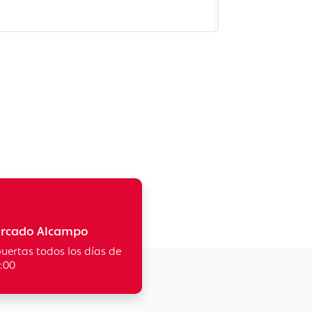
rcado Alcampo
puertas todos los días de
2:00